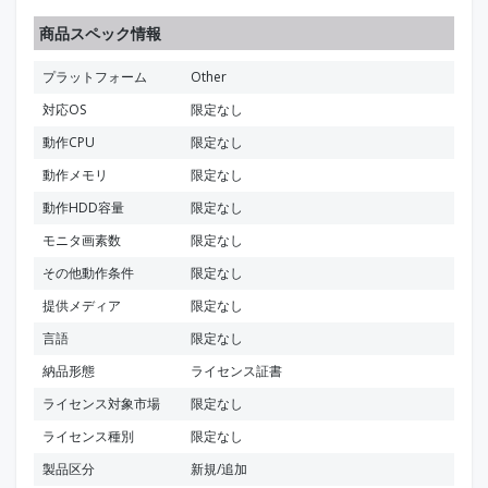
商品スペック情報
プラットフォーム
Other
対応OS
限定なし
動作CPU
限定なし
動作メモリ
限定なし
動作HDD容量
限定なし
モニタ画素数
限定なし
その他動作条件
限定なし
提供メディア
限定なし
言語
限定なし
納品形態
ライセンス証書
ライセンス対象市場
限定なし
ライセンス種別
限定なし
製品区分
新規/追加