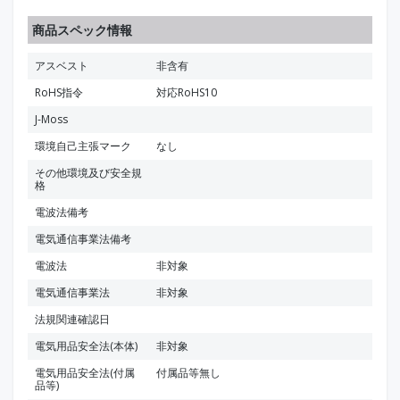
商品スペック情報
アスベスト
非含有
RoHS指令
対応RoHS10
J-Moss
環境自己主張マーク
なし
その他環境及び安全規
格
電波法備考
電気通信事業法備考
電波法
非対象
電気通信事業法
非対象
法規関連確認日
電気用品安全法(本体)
非対象
電気用品安全法(付属
付属品等無し
品等)