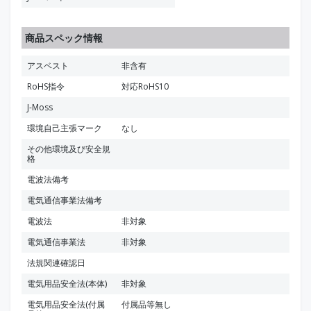
商品スペック情報
アスベスト
非含有
RoHS指令
対応RoHS10
J-Moss
環境自己主張マーク
なし
その他環境及び安全規
格
電波法備考
電気通信事業法備考
電波法
非対象
電気通信事業法
非対象
法規関連確認日
電気用品安全法(本体)
非対象
電気用品安全法(付属
付属品等無し