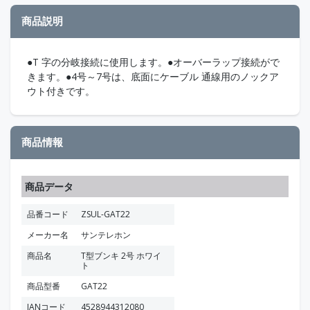
商品説明
●T 字の分岐接続に使用します。●オーバーラップ接続がで
きます。●4号～7号は、底面にケーブル 通線用のノックア
ウト付きです。
商品情報
商品データ
品番コード
ZSUL-GAT22
メーカー名
サンテレホン
商品名
T型ブンキ 2号 ホワイ
ト
商品型番
GAT22
JANコード
4528944312080