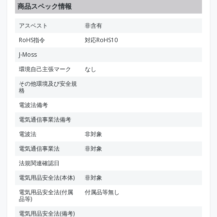
商品スペック情報
アスベスト
非含有
RoHS指令
対応RoHS10
J-Moss
環境自己主張マーク
なし
その他環境及び安全規
格
電波法備考
電気通信事業法備考
電波法
非対象
電気通信事業法
非対象
法規関連確認日
電気用品安全法(本体)
非対象
電気用品安全法(付属
付属品等無し
品等)
電気用品安全法(備考)