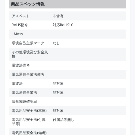
商品スペック情報
アスベスト
非含有
RoHS指令
対応RoHS10
J-Moss
環境自己主張マーク
なし
その他環境及び安全規
格
電波法備考
電気通信事業法備考
電波法
非対象
電気通信事業法
非対象
法規関連確認日
電気用品安全法(本体)
非対象
電気用品安全法(付属
付属品等無し
品等)
電気用品安全法(備考)