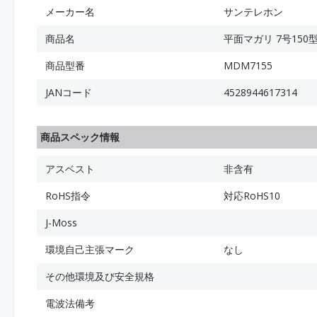
メーカー名
サンテレホン
商品名
平面マガリ 7号150
商品型番
MDM7155
JANコード
4528944617314
商品スペック情報
アスベスト
非含有
RoHS指令
対応RoHS10
J-Moss
環境自己主張マーク
なし
その他環境及び安全規格
電波法備考