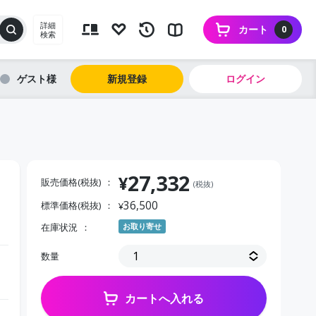
詳細
カート
0
検索
ゲスト
新規登録
ログイン
27,332
¥
販売価格(税抜)
(税抜)
36,500
標準価格(税抜)
¥
在庫状況
お取り寄せ
数量
カートへ入れる