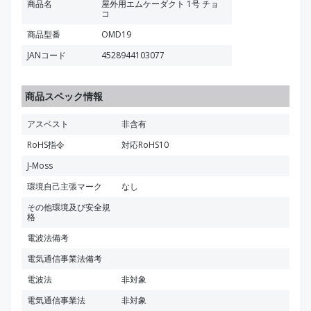
商品名
屋外用エムケーダクト 1号 チョ
コ
商品型番
OMD19
JANコード
4528944103077
商品スペック情報
アスベスト
非含有
RoHS指令
対応RoHS10
J-Moss
環境自己主張マーク
なし
その他環境及び安全規
格
電波法備考
電気通信事業法備考
電波法
非対象
電気通信事業法
非対象