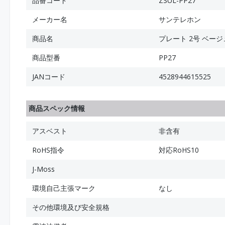
品番コード
ZSUL-PP27
メーカー名
サンテレホン
商品名
プレート 2号 ベージ
商品型番
PP27
JANコード
4528944615525
商品スペック情報
アスベスト
非含有
RoHS指令
対応RoHS10
J-Moss
環境自己主張マーク
なし
その他環境及び安全規格