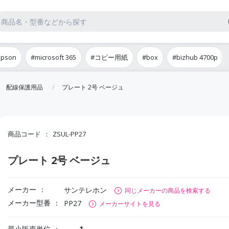
epson
#microsoft 365
#コピー用紙
#box
#bizhub 4700p
配線保護用品
プレート 2号 ベージュ
商品コード
ZSUL-PP27
プレート 2号 ベージュ
メーカー
サンテレホン
同じメーカーの商品を検索する
メーカー型番
PP27
メーカーサイトを見る
最小販売単位
1