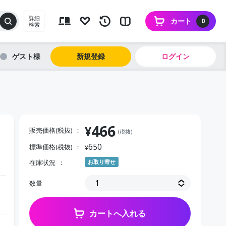
詳細
カート
0
検索
ゲスト
新規登録
ログイン
466
¥
販売価格(税抜)
(税抜)
650
標準価格(税抜)
¥
在庫状況
お取り寄せ
数量
カートへ入れる