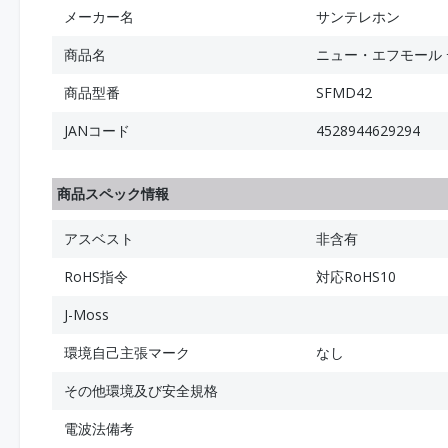
メーカー名
サンテレホン
商品名
ニュー・エフモール 
商品型番
SFMD42
JANコード
4528944629294
商品スペック情報
アスベスト
非含有
RoHS指令
対応RoHS10
J-Moss
環境自己主張マーク
なし
その他環境及び安全規格
電波法備考