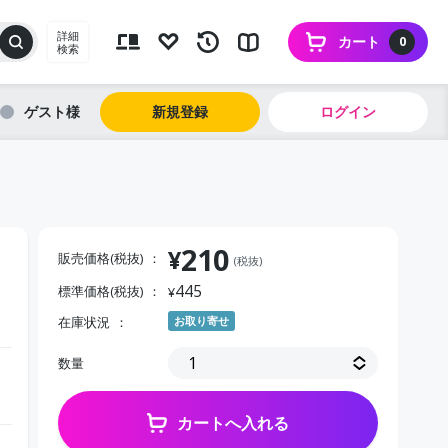
詳細
カート
0
検索
ゲスト
新規登録
ログイン
210
¥
販売価格(税抜)
(税抜)
445
標準価格(税抜)
¥
在庫状況
お取り寄せ
数量
カートへ入れる