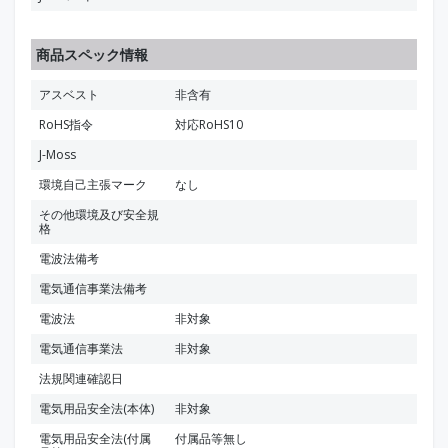
商品スペック情報
アスベスト
非含有
RoHS指令
対応RoHS10
J-Moss
環境自己主張マーク
なし
その他環境及び安全規
格
電波法備考
電気通信事業法備考
電波法
非対象
電気通信事業法
非対象
法規関連確認日
電気用品安全法(本体)
非対象
電気用品安全法(付属
付属品等無し