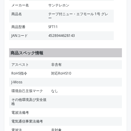
メーカー名
サンテレホン
商品名
テープ付ニュー・エフモール 1号 グレ
ー
商品型番
SFT11
JANコード
4528944628143
商品スペック情報
アスベスト
非含有
RoHS指令
対応RoHS10
J-Moss
環境自己主張マーク
なし
その他環境及び安全規
格
電波法備考
電気通信事業法備考
電波法
非対象