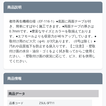
商品説明
都市再生機構仕様（EF-116-1）●底面に両面テープが付
き、簡単にすばやく施工できます。●両面テープの厚さは
0.7mmです。●豊富なサイズとカラーを取揃えておりま
す。●エフモールよりも収容力が40％アップしています。●
取付け用のビス穴（φ4）が3穴あります。（0号は除く）●
汚れや品質低下を防止する袋入りです。【ご注意】・壁取
付け面の水分・油分・ゴミをよく拭き取ってからご使用く
ださい。・壁取付け面の状況に応じて、ビス、釘を併用し
てください。
商品情報
商品データ
品番コード
ZSUL-SFT11