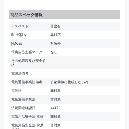
商品スペック情報
アスベスト
非含有
RoHS指令
非対応
J-Moss
対象外
環境自己主張マーク
なし
その他環境及び安全規
格
電波法備考
電気通信事業法備考
公衆回線に接続しない為
電波法
非対象
電気通信事業法
非対象
法規関連確認日
44172
電気用品安全法(本体)
非対象
電気用品安全法(付属
非対象