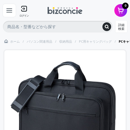
0
ログイン
詳細
検索
ホーム
パソコン関連用品
収納用品
PC用キャリングバッグ
PCキ