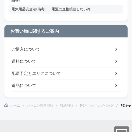
品等)
電気用品安全法(備考)
電源に直接接続しない為
お買い物に関するご案内
ご購入について
送料について
配送予定とエリアについて
返品について
ホーム
パソコン関連用品
収納用品
PC用キャリングバッグ
PCキ