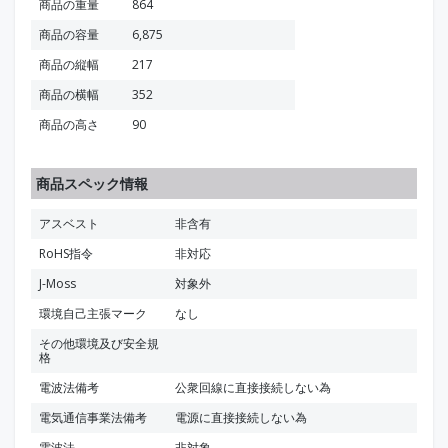
商品の重量
864
商品の容量
6,875
商品の縦幅
217
商品の横幅
352
商品の高さ
90
商品スペック情報
アスベスト
非含有
RoHS指令
非対応
J-Moss
対象外
環境自己主張マーク
なし
その他環境及び安全規
格
電波法備考
公衆回線に直接接続しない為
電気通信事業法備考
電源に直接接続しない為
電波法
非対象