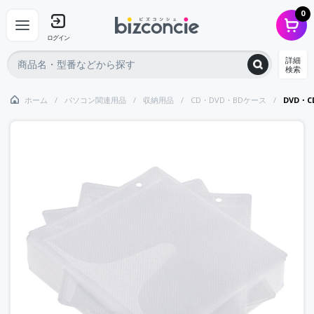
0
ログイン
詳細
検索
ホーム
パソコン関連用品
収納用品
CD・DVD・BDケース
DVD・