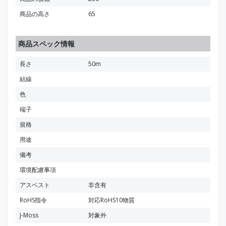
商品の高さ
65
商品スペック情報
長さ
50m
結線
色
端子
規格
用途
備考
環境配慮事項
アスベスト
非含有
RoHS指令
対応RoHS10物質
J-Moss
対象外