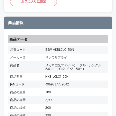
お気に入りに追加
商品情報
商品データ
品番コード
ZSW-HKBLCLC150N
メーカー名
サンワサプライ
商品名
メガネ型光ファイバケーブル（シングル
8.6μm、LC×2-LC×2、50m）
商品型番
HKB-LCLC1-50N
JANコード
4969887759042
商品の重量
380
商品の容量
2,990
商品の縦幅
200
商品の横幅
230