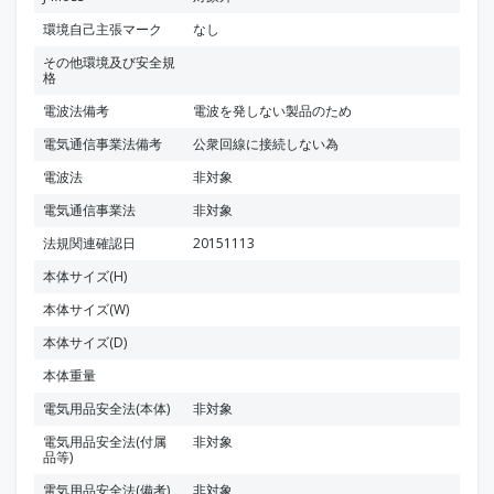
環境自己主張マーク
なし
その他環境及び安全規
格
電波法備考
電波を発しない製品のため
電気通信事業法備考
公衆回線に接続しない為
電波法
非対象
電気通信事業法
非対象
法規関連確認日
20151113
本体サイズ(H)
本体サイズ(W)
本体サイズ(D)
本体重量
電気用品安全法(本体)
非対象
電気用品安全法(付属
非対象
品等)
電気用品安全法(備考)
非対象