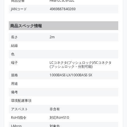
商品型番
HKB-LCSC6-02L
JANコード
4969887840269
商品スペック情報
長さ
2m
結線
色
端子
LCコネクタ(プッシュロック)/SCコネクタ
(プッシュロック・分割可能)
規格
1000BASE-LX/1000BASE-SX
用途
備考
環境配慮事項
アスベスト
非含有
RoHS指令
対応RoHS10
J-Moss
対象外