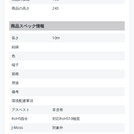
商品の高さ
243
商品スペック情報
長さ
10m
結線
色
端子
規格
用途
備考
環境配慮事項
アスベスト
非含有
RoHS指令
対応RoHS10物質
J-Moss
対象外