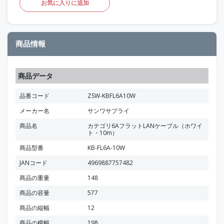
お気に入りに追加
商品情報
商品データ
品番コード
ZSW-KBFL6A10W
メーカー名
サンワサプライ
商品名
カテゴリ6AフラットLANケーブル（ホワイ
ト・10m）
商品型番
KB-FL6A-10W
JANコード
4969887757482
商品の重量
148
商品の容量
577
商品の縦幅
12
商品の横幅
198