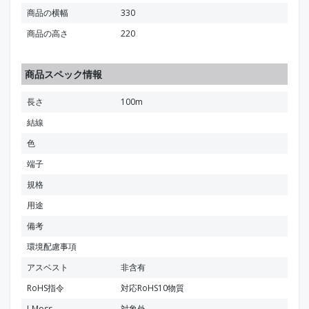
商品の横幅
330
商品の高さ
220
商品スペック情報
長さ
100m
結線
色
端子
規格
用途
備考
環境配慮事項
アスベスト
非含有
RoHS指令
対応RoHS10物質
J-Moss
対象外