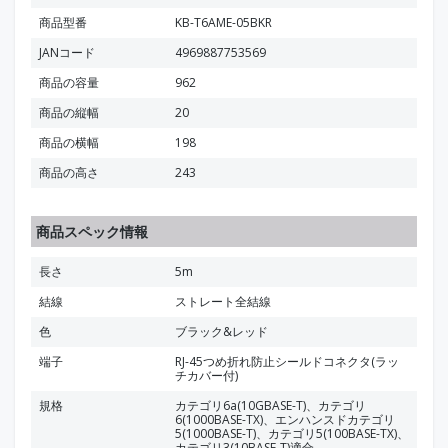
商品型番
KB-T6AME-05BKR
JANコード
4969887753569
商品の容量
962
商品の縦幅
20
商品の横幅
198
商品の高さ
243
商品スペック情報
長さ
5m
結線
ストレート全結線
色
ブラック&レッド
端子
RJ-45つめ折れ防止シールドコネクタ(ラッ
チカバー付)
規格
カテゴリ6a(10GBASE-T)、カテゴリ
6(1000BASE-TX)、エンハンスドカテゴリ
5(1000BASE-T)、カテゴリ5(100BASE-TX)、
カテゴリ3(10BASE-T)適合