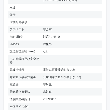
用途
備考
環境配慮事項
アスベスト
非含有
RoHS指令
対応RoHS10
J-Moss
対象外
環境自己主張マーク
なし
その他環境及び安全規
格
電波法備考
電波に直接接続しない為
電気通信事業法備考
公衆回線に直接接続しない為
電波法
非対象
電気通信事業法
非対象
法規関連確認日
20190111
本体サイズ(H)