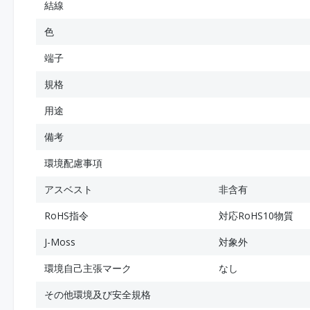
結線
色
端子
規格
用途
備考
環境配慮事項
アスベスト
非含有
RoHS指令
対応RoHS10物質
J-Moss
対象外
環境自己主張マーク
なし
その他環境及び安全規格