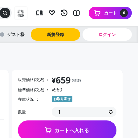
詳細
カート
0
検索
ゲスト
新規登録
ログイン
659
¥
販売価格(税抜)
(税抜)
960
標準価格(税抜)
¥
）
在庫状況
お取り寄せ
数量
カートへ入れる