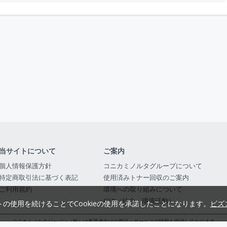
当サイトについて
ご案内
個人情報保護方針
コニカミノルタグループについて
特定商取引法に基づく表記
使用済みトナー回収のご案内
ご利用規約
環境への取り組みについて
CSR（社会・環境活動）
トの使用を続けることでCookieの使用を承諾したことになります。
ビズ
コニカミノルタジャパン（株）は事業者向けの商品・サービスの情報を提供しております