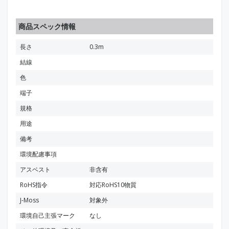
商品スペック情報
長さ
0.3m
結線
色
端子
規格
用途
備考
環境配慮事項
アスベスト
非含有
RoHS指令
対応RoHS10物質
J-Moss
対象外
環境自己主張マーク
なし