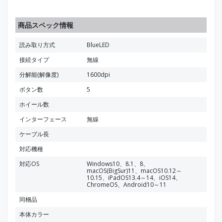
商品スペック情報
読み取り方式
BlueLED
接続タイプ
無線
分解能(解像度)
1600dpi
ボタン数
5
ホイール数
インターフェース
無線
ケーブル長
対応機種
対応OS
Windows10、8.1、8、
macOS(BigSur)11、macOS10.12～
10.15、iPadOS13.4～14、iOS14、
ChromeOS、Android10～11
同梱品
本体カラー