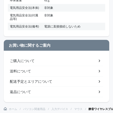
本体重量
62g
電気用品安全法(本体)
非対象
電気用品安全法(付属
非対象
品等)
電気用品安全法(備考)
電源に直接接続しないため
お買い物に関するご案内
ご購入について
送料について
配送予定とエリアについて
返品について
ホーム
パソコン関連用品
入力デバイス
マウス
静音ワイヤレスブル