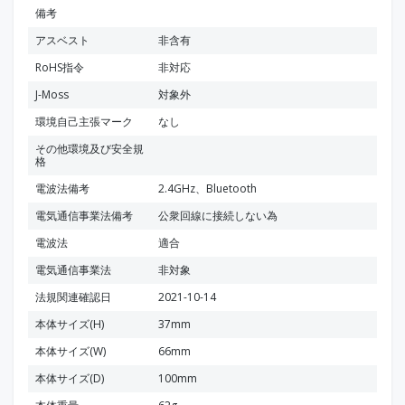
備考
アスベスト
非含有
RoHS指令
非対応
J-Moss
対象外
環境自己主張マーク
なし
その他環境及び安全規
格
電波法備考
2.4GHz、Bluetooth
電気通信事業法備考
公衆回線に接続しない為
電波法
適合
電気通信事業法
非対象
法規関連確認日
2021-10-14
本体サイズ(H)
37mm
本体サイズ(W)
66mm
本体サイズ(D)
100mm