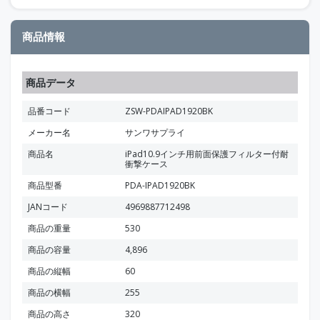
商品情報
商品データ
品番コード
ZSW-PDAIPAD1920BK
メーカー名
サンワサプライ
商品名
iPad10.9インチ用前面保護フィルター付耐
衝撃ケース
商品型番
PDA-IPAD1920BK
JANコード
4969887712498
商品の重量
530
商品の容量
4,896
商品の縦幅
60
商品の横幅
255
商品の高さ
320