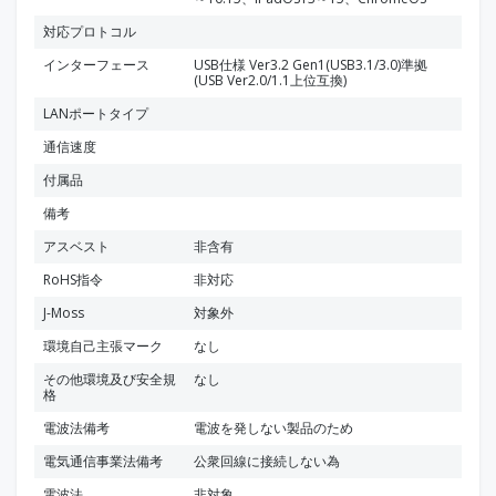
対応プロトコル
インターフェース
USB仕様 Ver3.2 Gen1(USB3.1/3.0)準拠
(USB Ver2.0/1.1上位互換)
LANポートタイプ
通信速度
付属品
備考
アスベスト
非含有
RoHS指令
非対応
J-Moss
対象外
環境自己主張マーク
なし
その他環境及び安全規
なし
格
電波法備考
電波を発しない製品のため
電気通信事業法備考
公衆回線に接続しない為
電波法
非対象