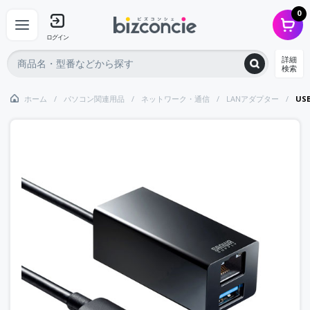
0
ログイン
詳細
検索
ホーム
パソコン関連用品
ネットワーク・通信
LANアダプター
US