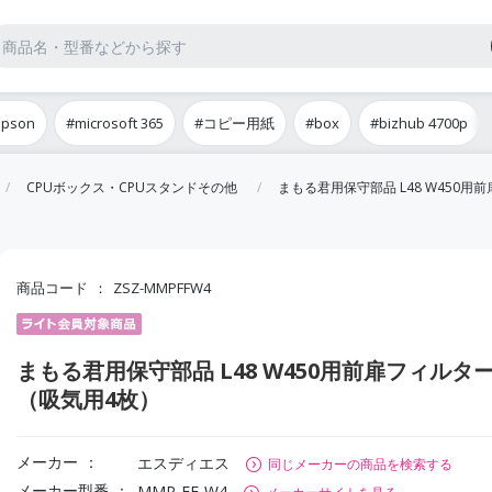
epson
#microsoft 365
#コピー用紙
#box
#bizhub 4700p
CPUボックス・CPUスタンドその他
まもる君用保守部品 L48 W450
商品コード
ZSZ-MMPFFW4
まもる君用保守部品 L48 W450用前扉フィルタ
（吸気用4枚）
メーカー
エスディエス
同じメーカーの商品を検索する
メーカー型番
MMP-FF-W4