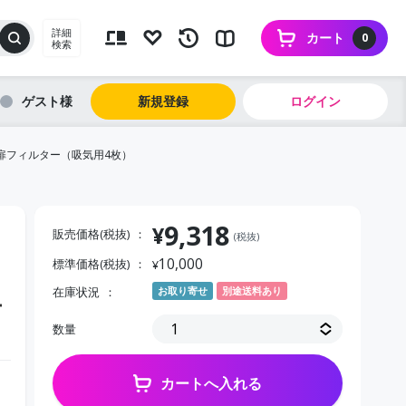
詳細
カート
0
検索
ゲスト
新規登録
ログイン
用前扉フィルター（吸気用4枚）
9,318
¥
販売価格(税抜)
(税抜)
10,000
標準価格(税抜)
¥
在庫状況
お取り寄せ
別途送料あり
ー
数量
カートへ入れる