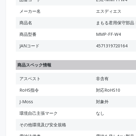
メーカー名
エスディエス
商品名
まもる君用保守部品 
商品型番
MMP-FF-W4
JANコード
4571319720164
商品スペック情報
アスベスト
非含有
RoHS指令
対応RoHS10
J-Moss
対象外
環境自己主張マーク
なし
その他環境及び安全規格