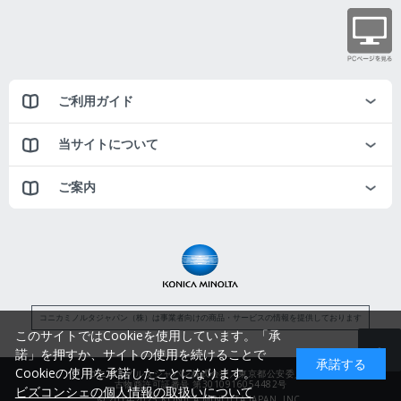
ご利用ガイド
当サイトについて
ご案内
コニカミノルタジャパン（株）は事業者向けの商品・サービスの情報を提供しております
このサイトではCookieを使用しています。「承
諾」を押すか、サイトの使用を続けることで
承諾する
Cookieの使用を承諾したことになります。
コニカミノルタジャパン株式会社／東京都公安委員会
古物商許可証番号 第3010916054482号
ビズコンシェの個人情報の取扱いについて
© 2014-2025 KONICA MINOLTA JAPAN, INC.