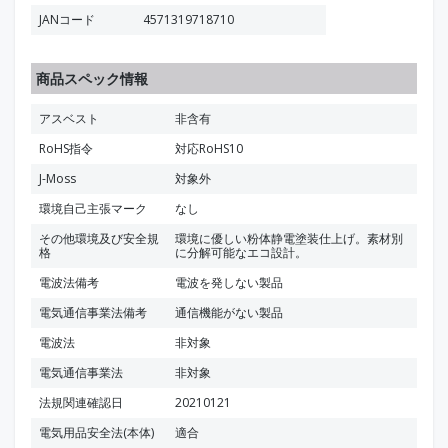
JANコード
4571319718710
商品スペック情報
アスベスト
非含有
RoHS指令
対応RoHS10
J-Moss
対象外
環境自己主張マーク
なし
その他環境及び安全規
環境に優しい粉体静電塗装仕上げ。素材別
格
に分解可能なエコ設計。
電波法備考
電波を発しない製品
電気通信事業法備考
通信機能がない製品
電波法
非対象
電気通信事業法
非対象
法規関連確認日
20210121
電気用品安全法(本体)
適合