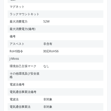
マグネット
ラックマウントキット
最大消費電力
52W
最大消費電力(備考)
備考
アスベスト
非含有
RoHS指令
対応RoHS6
J-Moss
環境自己主張マーク
なし
その他環境及び安全規
格
電波法備考
電気通信事業法備考
電波法
非対象
電気通信事業法
非対象