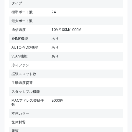
タイプ
標準ポート数
24
最大ポート数
通信速度
10M/100M/1000M
SNMP機能
あり
AUTO-MDIX機能
あり
VLAN機能
あり
冷却ファン
拡張スロット数
手動速度切替
スタッカブル機能
MACアドレス登録件
8000件
数
本体カラー
筐体材質
電源