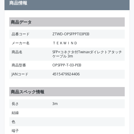
商品情報
商品データ
品番コード
ZTWD-OPSFPPT03PEB
メーカー名
ＴＥＫＷＩＮＤ
商品名
SFP+コネクタ付Twinaxダイレクトアタッチ
ケーブル 3m
商品型番
OPSFPP-T-03-PEB
JANコード
4515479924406
商品スペック情報
長さ
3m
結線
色
端子