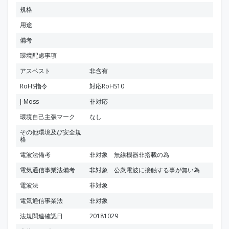
規格
用途
備考
環境配慮事項
アスベスト
非含有
RoHS指令
対応RoHS10
J-Moss
非対応
環境自己主張マーク
なし
その他環境及び安全規
格
電波法備考
非対象 無線機器非搭載の為
電気通信事業法備考
非対象 公衆電波に接触する事が無い為
電波法
非対象
電気通信事業法
非対象
法規関連確認日
20181029