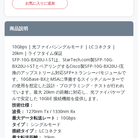
お気に入りに追加
商品説明
10Gbps | 光ファイバシングルモード | LCコネクタ |
20km | ライフタイム保証
SFP-10G-BX20U-I-STは、StarTech.com製SFP-10G-
BX20U-I-STとペアリングするCisco製SFP-10G-BX20U-I互
換のアップストリーム対応SFP+トランシーバモジュールで
す。10GBase-BXとMSAに準拠するスイッチ／ルーターで
の使用を想定した設計・プログラミング・テストが行われ
ています。最大 20km の距離に対応し、光ファイバケーブ
ルで安定した 10GbE 接続機能を提供します。
技術仕様：
波長：
1270nm Tx / 1330nm Rx
最大データ転送レート：
10Gbps
タイプ：
シングルモード
接続タイプ：
LCコネクタ
最大転送距離：
20km