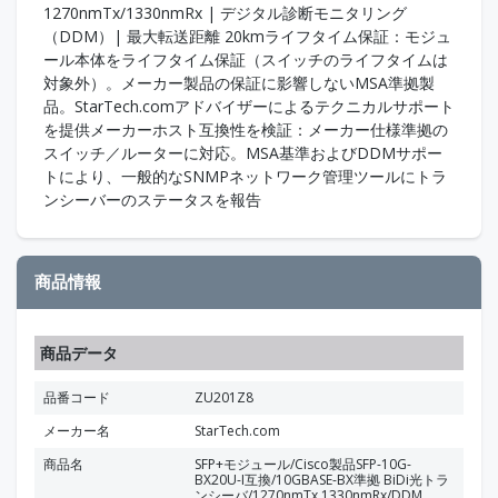
1270nmTx/1330nmRx | デジタル診断モニタリング
（DDM）| 最大転送距離 20kmライフタイム保証：モジュ
ール本体をライフタイム保証（スイッチのライフタイムは
対象外）。メーカー製品の保証に影響しないMSA準拠製
品。StarTech.comアドバイザーによるテクニカルサポート
を提供メーカーホスト互換性を検証：メーカー仕様準拠の
スイッチ／ルーターに対応。MSA基準およびDDMサポー
トにより、一般的なSNMPネットワーク管理ツールにトラ
ンシーバーのステータスを報告
商品情報
商品データ
品番コード
ZU201Z8
メーカー名
StarTech.com
商品名
SFP+モジュール/Cisco製品SFP-10G-
BX20U-I互換/10GBASE-BX準拠 BiDi光トラ
ンシーバ/1270nmTx 1330nmRx/DDM