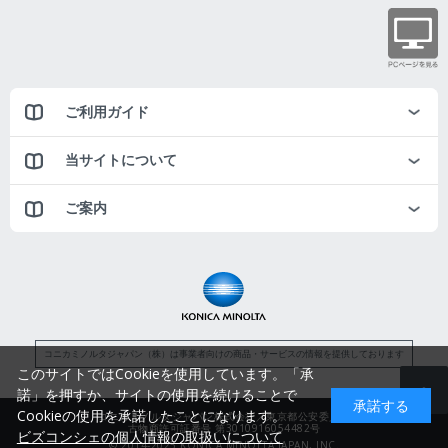
ご利用ガイド
当サイトについて
ご案内
コニカミノルタジャパン（株）は事業者向けの商品・サービスの情報を提供しております
このサイトではCookieを使用しています。「承
諾」を押すか、サイトの使用を続けることで
承諾する
Cookieの使用を承諾したことになります。
コニカミノルタジャパン株式会社／東京都公安委員会
古物商許可証番号 第3010916054482号
ビズコンシェの個人情報の取扱いについて
© 2014-2025 KONICA MINOLTA JAPAN, INC.