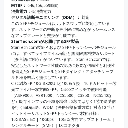
MTBF：
646,156,559時間
消費電力：
低消費電力
デジタル診断モニタリング（DDM）：
対応
この SFP+モジュールはホットスワップに対応していま
す。ネットワークの中断を最小限に留めながらシームレス
なアップグレードと交換が可能です。
StarTech.comがお届けするSFP製品
StarTech.com製SFP および SFP+トランシーバモジュール
には、すべてライフタイム保証と無期限無料技術サポート
（多言語に対応）がついています。 StarTech.comでは、
安定したネットワーク性能の実現に必要な信頼性と利便性
を備えたSFPモジュールとSFPダイレクトアタッチケーブ
ル各種を幅広く提供しています。
Cisco製SFP-10G-BX20U-Iと100%互換：10ギガビット一芯
光ファイバー双方向SFP+。Ciscoスイッチで使用可能
（ASR9000、ASR1000、NCS5500、C3850、NCS540な
ど）既存インフラの帯域を増強：2芯ではなく1芯で送受信
を行うBiDi伝送、WDM（波長分割多重方式）対応10ギガ
ビットイーサネットSFP+トランシーバ技術仕様：
10GBASE-BX | 10Gbps | 10G 双方向アップストリーム |
シングルモード（SMF）| LCコネクタ |