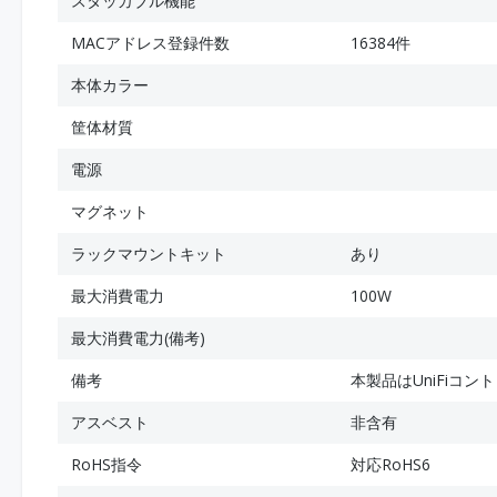
スタッカブル機能
MACアドレス登録件数
16384件
本体カラー
筐体材質
電源
マグネット
ラックマウントキット
あり
最大消費電力
100W
最大消費電力(備考)
備考
本製品はUniFiコ
アスベスト
非含有
RoHS指令
対応RoHS6