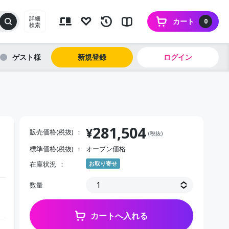
詳細
カート
0
検索
ゲスト
新規登録
ログイン
281,504
¥
販売価格(税抜)
(税抜)
標準価格(税抜)
オープン価格
在庫状況
お取り寄せ
数量
カートへ入れる