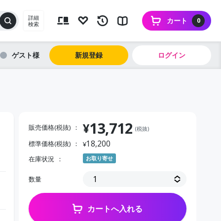
詳細
カート
0
検索
ゲスト
新規登録
ログイン
13,712
¥
販売価格(税抜)
(税抜)
18,200
標準価格(税抜)
¥
在庫状況
お取り寄せ
数量
カートへ入れる