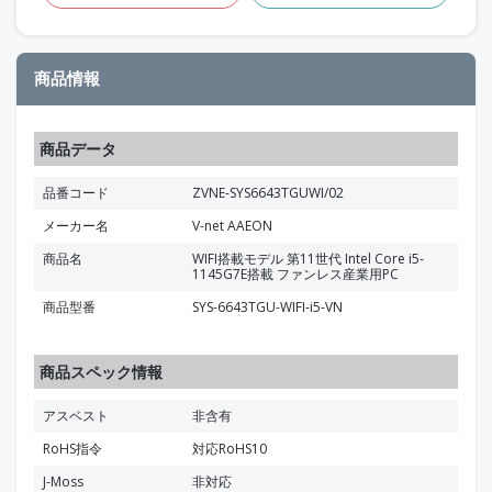
商品情報
商品データ
品番コード
ZVNE-SYS6643TGUWI/02
メーカー名
V-net AAEON
商品名
WIFI搭載モデル 第11世代 Intel Core i5-
1145G7E搭載 ファンレス産業用PC
商品型番
SYS-6643TGU-WIFI-i5-VN
商品スペック情報
アスベスト
非含有
RoHS指令
対応RoHS10
J-Moss
非対応