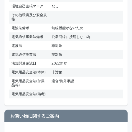
環境自己主張マーク
なし
その他環境及び安全規
格
電波法備考
無線機能がないため
電気通信事業法備考
公衆回線に接続しない為
電波法
非対象
電気通信事業法
非対象
法規関連確認日
20220101
電気用品安全法(本体)
非対象
電気用品安全法(付属
適合/例外承認
品等)
電気用品安全法(備考)
お買い物に関するご案内