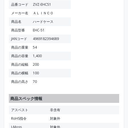
品番コード
ZVZ-EHC51
メーカー名
ＡＬＩＮＣＯ
商品名
ハードケース
商品型番
EHC-51
JANコード
4969182394689
商品の重量
54
商品の容量
1,400
商品の縦幅
200
商品の横幅
100
商品の高さ
70
商品スペック情報
アスベスト
非含有
RoHS指令
対象外
J-Moss
対象外