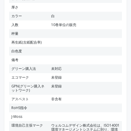
厚さ
カラー
白
入数
10巻単位の販売
秤量
再生紙(古紙配合率)
白色度
備考
グリーン購入法
未対応
エコマーク
未登録
GPN(グリーン購入ネ
未登録
ットワーク)
アスベスト
非含有
RoHS指令
J-Moss
環境自己主張マーク
ウェルコムデザイン株式会社は、ISO14001
環境マネージメントシステムに則り、環境