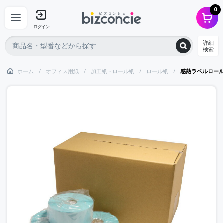
0
ログイン
詳細
検索
ホーム
オフィス用紙
加工紙・ロール紙
ロール紙
感熱ラベルロール、