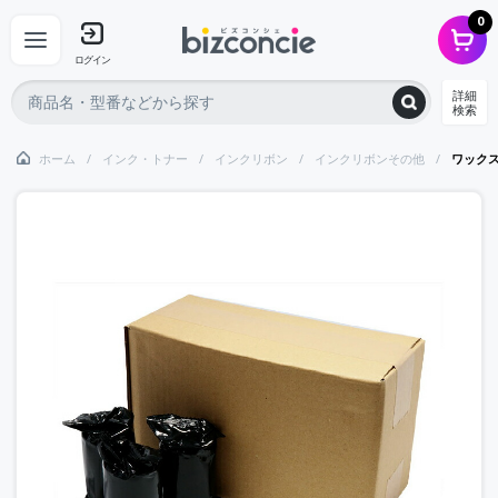
0
ログイン
詳細
検索
ホーム
インク・トナー
インクリボン
インクリボンその他
ワック