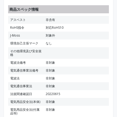
商品スペック情報
アスベスト
非含有
RoHS指令
対応RoHS10
J-Moss
対象外
環境自己主張マーク
なし
その他環境及び安全規
格
電波法備考
非対象
電気通信事業法備考
非対象
電波法
非対象
電気通信事業法
非対象
法規関連確認日
20220615
電気用品安全法(本体)
非対象
電気用品安全法(付属
非対象
品等)