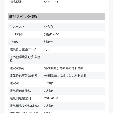
商品型番
544ERR-U
商品スペック情報
アスベスト
非含有
RoHS指令
対応RoHS10
J-Moss
対象外
環境自己主張マーク
なし
その他環境及び安全規
格
電波法備考
電界強度が対象外の為非対象
電気通信事業法備考
公衆回線に接続しない為非対象
電波法
非対象
電気通信事業法
非対象
法規関連確認日
2011-07-15
電気用品安全法(本体)
非対象