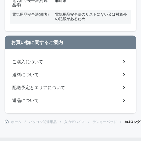
電気用品安全法(付属
非対象
品等)
電気用品安全法(備考)
電気用品安全法のリストにない又は対象外
の記載があるため
お買い物に関するご案内
ご購入について
送料について
配送予定とエリアについて
返品について
ホーム
パソコン関連用品
入力デバイス
テンキーパッド
4x4ロン