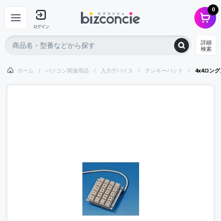
0
ログイン
詳細
検索
ホーム
パソコン関連用品
入力デバイス
テンキーパッド
4x4ロン