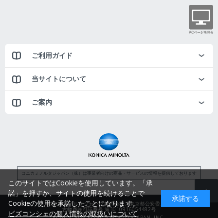
ご利用ガイド
当サイトについて
ご案内
コニカミノルタジャパン（株）は事業者向けの商品・サービスの情報を提供しております
このサイトではCookieを使用しています。「承
諾」を押すか、サイトの使用を続けることで
承諾する
Cookieの使用を承諾したことになります。
コニカミノルタジャパン株式会社／東京都公安委員会
古物商許可証番号 第3010916054482号
ビズコンシェの個人情報の取扱いについて
© 2014-2025 KONICA MINOLTA JAPAN, INC.