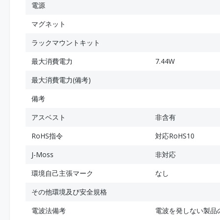
電源
マグネット
ラックマウントキット
最大消費電力
7.44W
最大消費電力(備考)
備考
アスベスト
非含有
RoHS指令
対応RoHS10
J-Moss
非対応
環境自己主張マーク
なし
その他環境及び安全規格
電波法備考
電波を発しない製品