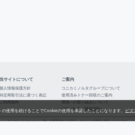
当サイトについて
ご案内
個人情報保護方針
コニカミノルタグループについて
特定商取引法に基づく表記
使用済みトナー回収のご案内
ご利用規約
環境への取り組みについて
CSR（社会・環境活動）
トの使用を続けることでCookieの使用を承諾したことになります。
ビズ
コニカミノルタジャパン（株）は事業者向けの商品・サービスの情報を提供しております
コニカミノルタジャパン株式会社／東京都公安委員会 古物商許可証番号 第3010916054482