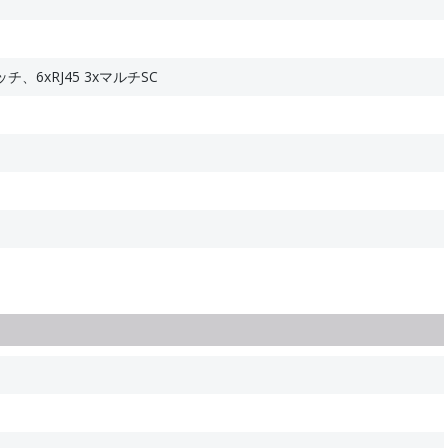
、6xRJ45 3xマルチSC