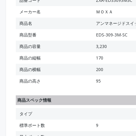
品番コード
ZXA-EDS3093MSC
メーカー名
ＭＯＸＡ
商品名
アンマネージドスイッチ
商品型番
EDS-309-3M-SC
商品の容量
3,230
商品の縦幅
170
商品の横幅
200
商品の高さ
95
商品スペック情報
タイプ
標準ポート数
9