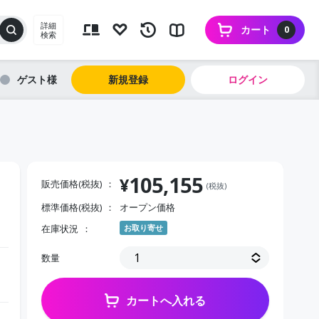
詳細
カート
0
検索
ゲスト
新規登録
ログイン
105,155
¥
販売価格(税抜)
(税抜)
標準価格(税抜)
オープン価格
在庫状況
お取り寄せ
数量
カートへ入れる