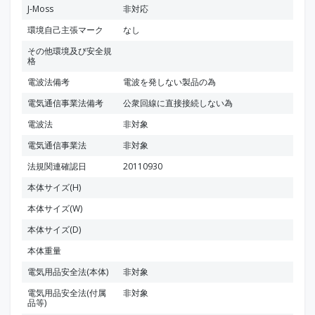
J-Moss
非対応
環境自己主張マーク
なし
その他環境及び安全規
格
電波法備考
電波を発しない製品の為
電気通信事業法備考
公衆回線に直接接続しない為
電波法
非対象
電気通信事業法
非対象
法規関連確認日
20110930
本体サイズ(H)
本体サイズ(W)
本体サイズ(D)
本体重量
電気用品安全法(本体)
非対象
電気用品安全法(付属
非対象
品等)