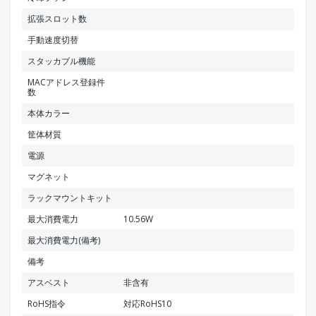
拡張スロット数
手動速度切替
スタッカブル機能
MACアドレス登録件
数
本体カラー
筐体材質
電源
マグネット
ラックマウントキット
最大消費電力
10.56W
最大消費電力(備考)
備考
アスベスト
非含有
RoHS指令
対応RoHS10