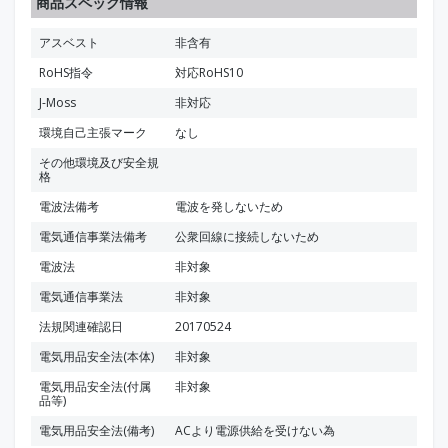
商品スペック情報
アスベスト
非含有
RoHS指令
対応RoHS10
J-Moss
非対応
環境自己主張マーク
なし
その他環境及び安全規
格
電波法備考
電波を発しないため
電気通信事業法備考
公衆回線に接続しないため
電波法
非対象
電気通信事業法
非対象
法規関連確認日
20170524
電気用品安全法(本体)
非対象
電気用品安全法(付属
非対象
品等)
電気用品安全法(備考)
ACより電源供給を受けない為