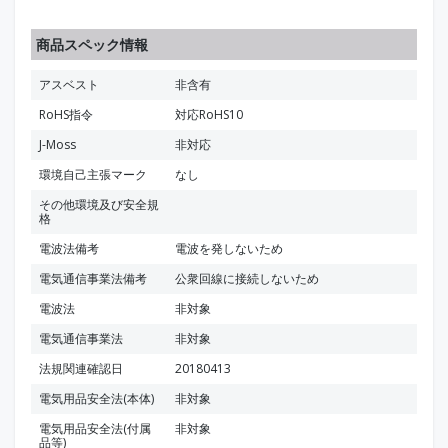
商品スペック情報
アスベスト
非含有
RoHS指令
対応RoHS10
J-Moss
非対応
環境自己主張マーク
なし
その他環境及び安全規
格
電波法備考
電波を発しないため
電気通信事業法備考
公衆回線に接続しないため
電波法
非対象
電気通信事業法
非対象
法規関連確認日
20180413
電気用品安全法(本体)
非対象
電気用品安全法(付属
非対象
品等)