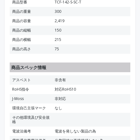
商品型番
TCF-142-S-SC-T
商品の重量
300
商品の容量
2,419
商品の縦幅
150
商品の横幅
215
商品の高さ
75
商品スペック情報
アスベスト
非含有
RoHS指令
対応RoHS10
J-Moss
非対応
環境自己主張マーク
なし
その他環境及び安全規
格
電波法備考
電波を発しない製品の為