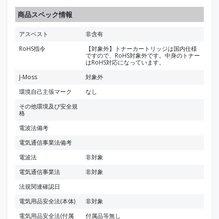
商品スペック情報
アスベスト
非含有
RoHS指令
【対象外】トナーカートリッジは国内仕様
ですので、RoHS対象外です。中身のトナー
はRoHS対応になっています。
J-Moss
対象外
環境自己主張マーク
なし
その他環境及び安全規
格
電波法備考
電気通信事業法備考
電波法
非対象
電気通信事業法
非対象
法規関連確認日
電気用品安全法(本体)
非対象
電気用品安全法(付属
付属品等無し