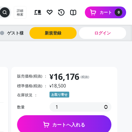
詳細
カート
0
検索
ゲスト
新規登録
ログイン
16,176
¥
販売価格(税抜)
(税抜)
18,500
標準価格(税抜)
¥
在庫状況
お取り寄せ
数量
カートへ入れる