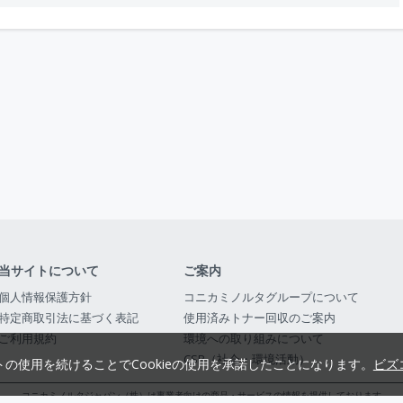
当サイトについて
ご案内
個人情報保護方針
コニカミノルタグループについて
特定商取引法に基づく表記
使用済みトナー回収のご案内
ご利用規約
環境への取り組みについて
CSR（社会・環境活動）
トの使用を続けることでCookieの使用を承諾したことになります。
ビズ
コニカミノルタジャパン（株）は事業者向けの商品・サービスの情報を提供しております