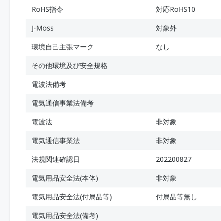
RoHS指令
対応RoHS10
J-Moss
対象外
環境自己主張マーク
なし
その他環境及び安全規格
電波法備考
電気通信事業法備考
電波法
非対象
電気通信事業法
非対象
法規関連確認日
202200827
電気用品安全法(本体)
非対象
電気用品安全法(付属品等)
付属品等無し
電気用品安全法(備考)