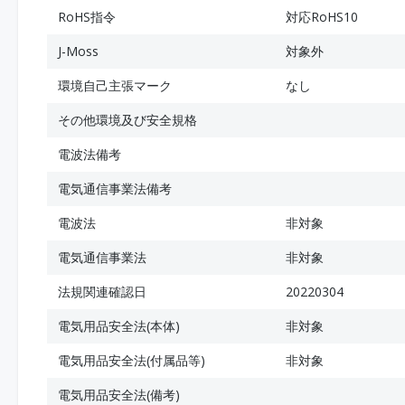
RoHS指令
対応RoHS10
J-Moss
対象外
環境自己主張マーク
なし
その他環境及び安全規格
電波法備考
電気通信事業法備考
電波法
非対象
電気通信事業法
非対象
法規関連確認日
20220304
電気用品安全法(本体)
非対象
電気用品安全法(付属品等)
非対象
電気用品安全法(備考)