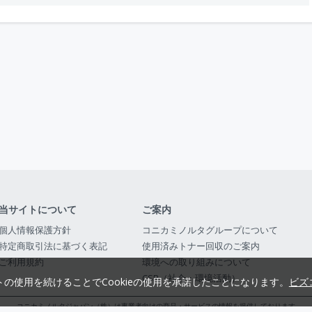
当サイトについて
ご案内
個人情報保護方針
コニカミノルタグループについて
特定商取引法に基づく表記
使用済みトナー回収のご案内
ご利用規約
環境への取り組みについて
CSR（社会・環境活動）
トの使用を続けることでCookieの使用を承諾したことになります。
ビズ
コニカミノルタジャパン（株）は事業者向けの商品・サービスの情報を提供しております