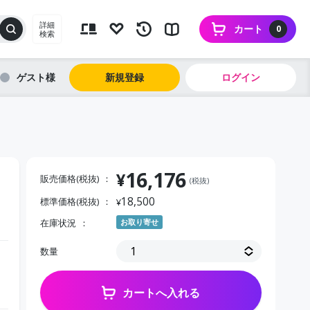
詳細
カート
0
検索
ゲスト
新規登録
ログイン
16,176
¥
販売価格(税抜)
(税抜)
18,500
標準価格(税抜)
¥
在庫状況
お取り寄せ
数量
カートへ入れる