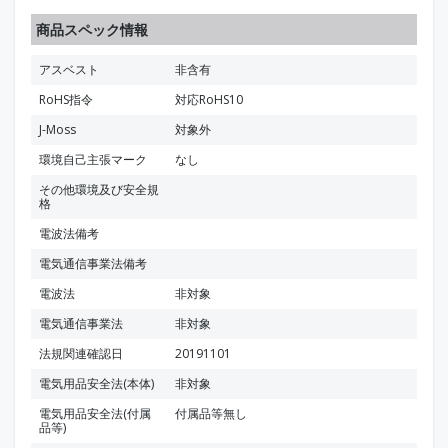
商品スペック情報
アスベスト
非含有
RoHS指令
対応RoHS10
J-Moss
対象外
環境自己主張マーク
なし
その他環境及び安全規
格
電波法備考
電気通信事業法備考
電波法
非対象
電気通信事業法
非対象
法規関連確認日
20191101
電気用品安全法(本体)
非対象
電気用品安全法(付属
付属品等無し
品等)