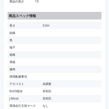
商品の高さ
10
商品スペック情報
長さ
0.3m
結線
色
端子
規格
用途
備考
環境配慮事項
アスベスト
未調査
RoHS指令
非対応
J-Moss
非対応
環境自己主張マーク
なし