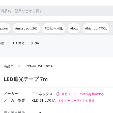
epson
#microsoft 365
#コピー用紙
#box
#bizhub 4700p
の他
LED遮光テープ 7m
商品コード
ZXN-RLDSHLD01A
LED遮光テープ 7m
メーカー
アイネックス
同じメーカーの商品を検索する
メーカー型番
RLD-SHLD01A
メーカーサイトを見る
最小販売単位
1