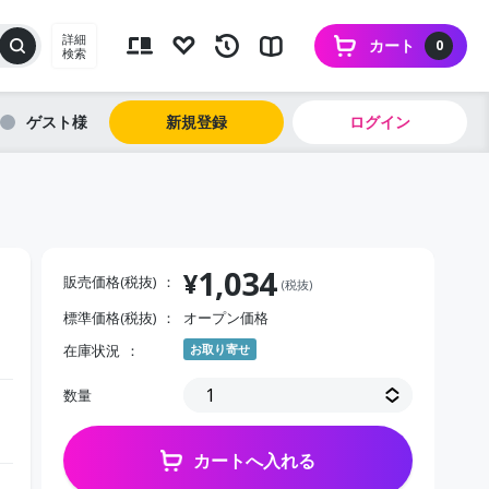
詳細
カート
0
検索
ゲスト
新規登録
ログイン
1,034
¥
販売価格(税抜)
(税抜)
標準価格(税抜)
オープン価格
在庫状況
お取り寄せ
数量
カートへ入れる