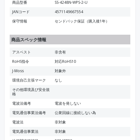
商品型番
SS-4248N-WPS-2-U
JANコード
4571149667554
保守情報
センドバック保証（購入後1年）
商品スペック情報
アスベスト
非含有
RoHS指令
対応RoHS10
J-Moss
対象外
環境自己主張マーク
なし
その他環境及び安全規
格
電波法備考
電波を発しない
電気通信事業法備考
公衆回線に接続しない為
電波法
非対象
電気通信事業法
非対象