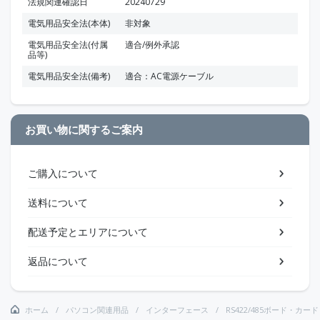
法規関連確認日
20240729
電気用品安全法(本体)
非対象
電気用品安全法(付属
適合/例外承認
品等)
電気用品安全法(備考)
適合：AC電源ケーブル
お買い物に関するご案内
ご購入について
送料について
配送予定とエリアについて
返品について
ホーム
パソコン関連用品
インターフェース
RS422/485ボード・カード