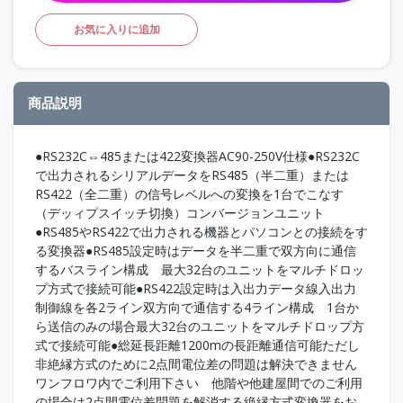
お気に入りに追加
商品説明
●RS232C⇔485または422変換器AC90-250V仕様●RS232C
で出力されるシリアルデータをRS485（半二重）または
RS422（全二重）の信号レベルへの変換を1台でこなす
（デッィプスイッチ切換）コンバージョンユニット
●RS485やRS422で出力される機器とパソコンとの接続をす
る変換器●RS485設定時はデータを半二重で双方向に通信
するバスライン構成 最大32台のユニットをマルチドロッ
プ方式で接続可能●RS422設定時は入出力データ線入出力
制御線を各2ライン双方向で通信する4ライン構成 1台か
ら送信のみの場合最大32台のユニットをマルチドロップ方
式で接続可能●総延長距離1200mの長距離通信可能ただし
非絶縁方式のために2点間電位差の問題は解決できません
ワンフロワ内でご利用下さい 他階や他建屋間でのご利用
の場合は2点間電位差問題を解消する絶縁方式変換器をお