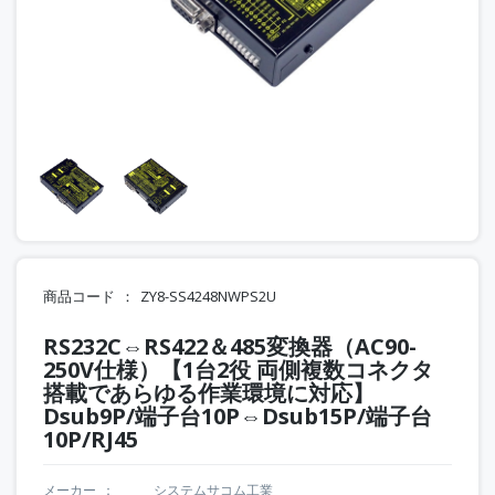
商品コード
ZY8-SS4248NWPS2U
RS232C⇔RS422＆485変換器（AC90-
250V仕様）【1台2役 両側複数コネクタ
搭載であらゆる作業環境に対応】
Dsub9P/端子台10P⇔Dsub15P/端子台
10P/RJ45
メーカー
システムサコム工業