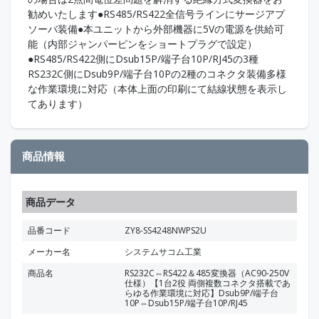
勧めいたします●RS485/RS422全信号ラインにサージアプ
ソーバ装備●本ユニットから外部機器に5Vの電源を供給可
能（内部ジャンパーピンをショートプラグで設定）
●RS485/RS422側にDsub15P/端子台10P/RJ45の3種
RS232C側にDsub9P/端子台10Pの2種のコネクタ装備多様
な作業環境に対応（本体上面の印刷にて結線状態を表示し
てあります）
商品情報
商品データ
品番コード
ZY8-SS4248NWPS2U
メーカー名
システムサコム工業
商品名
RS232C⇔RS422＆485変換器（AC90-250V
仕様）【1台2役 両側複数コネクタ搭載であ
らゆる作業環境に対応】Dsub9P/端子台
10P⇔Dsub15P/端子台10P/RJ45