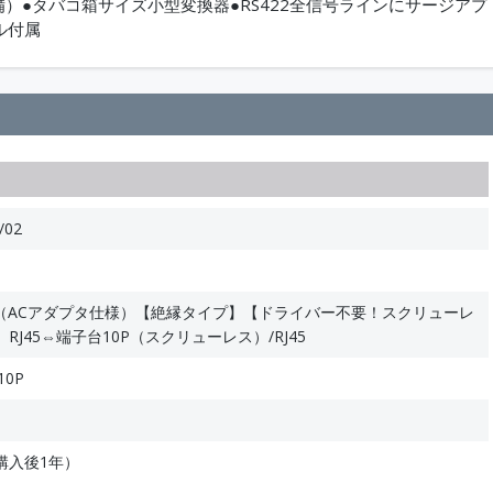
備）●タバコ箱サイズ小型変換器●RS422全信号ラインにサージアプ
ル付属
/02
換器（ACアダプタ仕様）【絶縁タイプ】【ドライバー不要！スクリューレ
J45⇔端子台10P（スクリューレス）/RJ45
10P
購入後1年）