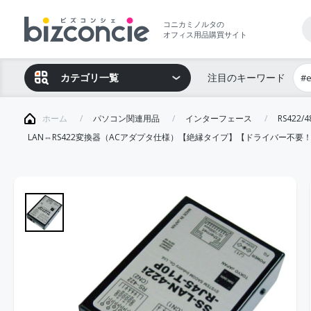
コニカミノルタの
オフィス用品購買サイト
カテゴリ一覧
注目のキーワード
#
ホーム
パソコン関連用品
インターフェース
RS422
LAN⇔RS422変換器（ACアダプタ仕様）【絶縁タイプ】【ドライバー不要！