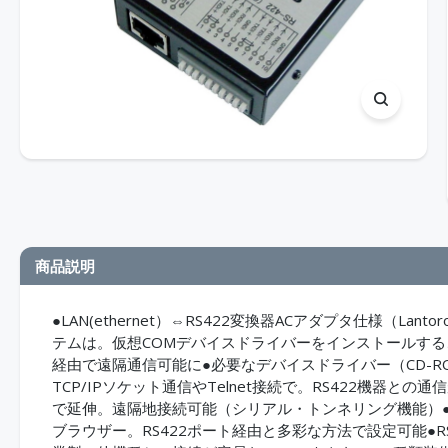
商品説明
●LAN(ethernet）⇔RS422変換器ACアダプタ仕様（Lan
テムは。仮想COMデバイスドライバーをインストールする
経由で遠隔通信可能に●必要なデバイスドライバー（CD-RO
TCP/IPソケット通信やTelnet接続で。RS422機器と
で延伸。遠隔地接続可能（シリアル・トンネリング機能）●RS
ブラウザー。RS422ポート経由と多彩な方法で設定可能●R