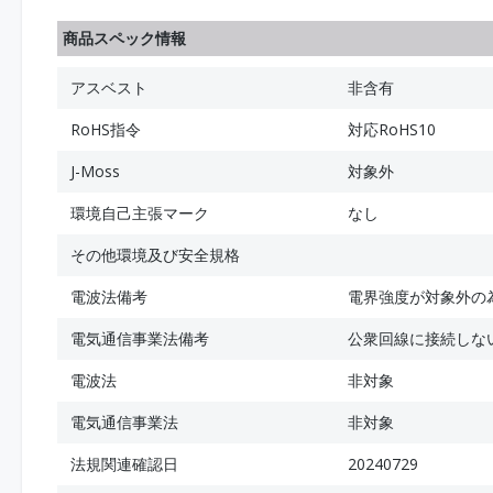
商品スペック情報
アスベスト
非含有
RoHS指令
対応RoHS10
J-Moss
対象外
環境自己主張マーク
なし
その他環境及び安全規格
電波法備考
電界強度が対象外の
電気通信事業法備考
公衆回線に接続しな
電波法
非対象
電気通信事業法
非対象
法規関連確認日
20240729