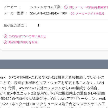
メーカー
システムサコム工業
同じメーカーの商品を検索す
メーカー型番
SS-LAN-422i-RJ45-T10P
メーカーサイトを見る
最小販売単位
1
この商品について問い合わせ
商品詳細の誤りを報告
toronix XPORT搭載●これまでRS-422機器と直接接続していたシス
ことで。接続する機器やソフトウェアを変更することなく。LAN
M）付属。●Windows以外のシステムからLAN接続する場合。
の通信が可能●本ユニット2台使用で。RS422機器同士の通信をLAN経由
422通信条件やLAN設定を。WIndowsアプリケーション。web
S422コネクターは10Pスクリューレス端子台とシステムサコム工