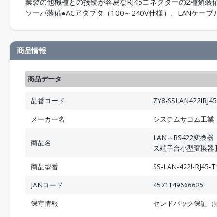
業製の他機種との接続が容易なRJ45コネクターの2種類装
ソーバ装備●ACアダプタ（100～240V仕様）、LANケーブ
商品情報
商品データ
品番コード
ZY8-SSLAN422IRJ45
メーカー名
システムサコム工業
LAN⇔RS422変
商品名
ス端子台小型変換器】R
商品型番
SS-LAN-422i-RJ45-T
JANコード
4571149666625
保守情報
センドバック保証（